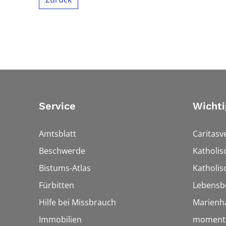
Service
Wichti
Amtsblatt
Caritasv
Beschwerde
Katholi
Bistums-Atlas
Katholis
Fürbitten
Lebensb
Hilfe bei Missbrauch
Marienh
Immobilien
momentu