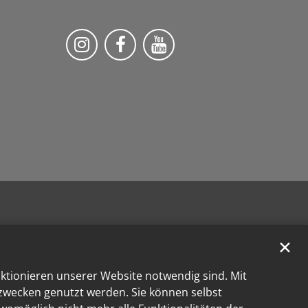
Bistum Trier auf Instragram
Die Pfarrei auf Facebook
Die Pfarrei auf YouT
✕
nktionieren unserer Website notwendig sind. Mit
kzwecken genutzt werden. Sie können selbst