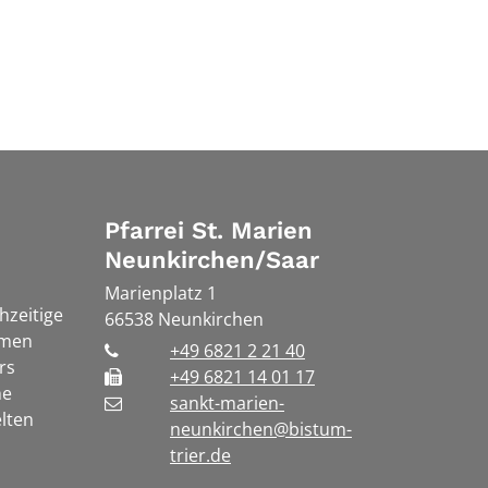
Pfarrei St. Marien
Neunkirchen/Saar
Marienplatz 1
chzeitige
66538
Neunkirchen
rmen
+49 6821 2 21 40
rs
+49 6821 14 01 17
he
sankt-marien-
lten
neunkirchen@bistum-
trier.de