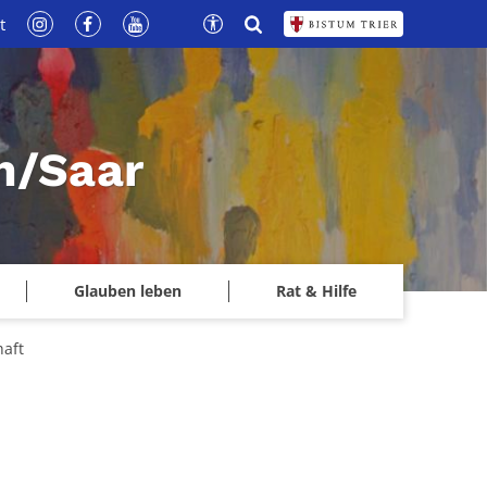
t
n/Saar
Glauben leben
Rat & Hilfe
haft