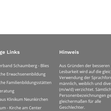
ge Links
Hinweis
erband Schaumberg - Blies
Aus Gründen der besseren
Lesbarkeit wird auf die glei
sche Erwachsenenbildung
Verwendung der Sprachfo
che Familienbildungsstätten
männlich, weiblich und dive
(m/w/d) verzichtet. Sämtlic
eratung
Personenbezeichnungen ge
aus Klinikum Neunkirchen
gleichermaßen für alle
Geschlechter.
m - Kirche am Center