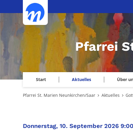
Zum Inhalt springen
Pfarrei 
Start
Aktuelles
Über u
Pfarrei St. Marien Neunkirchen/Saar
Aktuelles
Got
Donnerstag, 10. September 2026 9:0