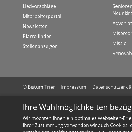
Liedvorschläge
Senioren
Neunkir
Mitarbeiterportal
Adveniat
Newsletter
Misereo
Pfarreifinder
Missio
Stellenanzeigen
Renovab
© Bistum Trier
Impressum
Datenschutzerkl
Ihre Wahlmöglichkeiten bezüg
Wir möchten Ihnen ein optimales Webseiten-Erleb
Ihrer Zustimmung verwenden wir auch Cookies, di