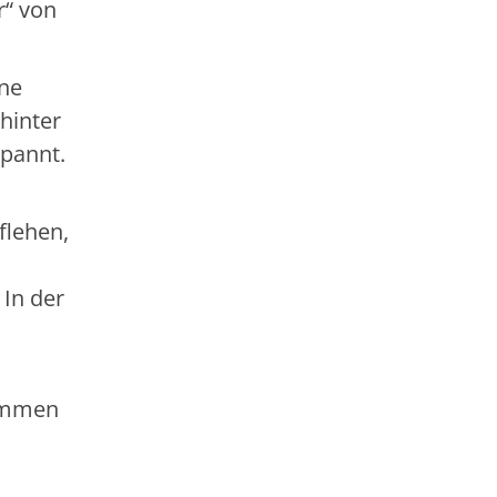
r“ von
ine
hinter
spannt.
flehen,
 In der
kommen