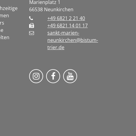
Marienplatz 1
chzeitige
66538
Neunkirchen
rmen
+49 6821 2 21 40
rs
+49 6821 14 01 17
he
sankt-marien-
lten
neunkirchen@bistum-
trier.de
Bistum Trier auf Instragram
Die Pfarrei auf Facebook
Die Pfarrei auf YouT