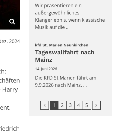
Wir präsentieren ein
außergewöhnliches
Klangerlebnis, wenn klassische
Musik auf die ...
:
Dez. 2024
:
kfd St. Marien Neunkirchen
Tageswallfahrt nach
Mainz
14. Juni 2026
ch:
Die KFD St Marien fährt am
chäften
9.9.2026 nach Mainz. ...
e Harry
Vorherige Seite
Nächste Seite
1
2
3
4
5
ent.
riedrich