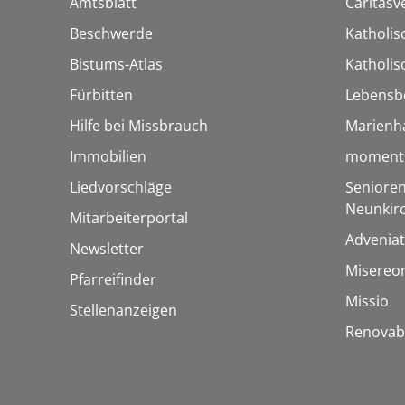
Amtsblatt
Caritasv
Beschwerde
Katholi
Bistums-Atlas
Katholis
Fürbitten
Lebensb
Hilfe bei Missbrauch
Marienh
Immobilien
momentu
Liedvorschläge
Senioren
Neunkir
Mitarbeiterportal
Adveniat
Newsletter
Misereo
Pfarreifinder
Missio
Stellenanzeigen
Renovab