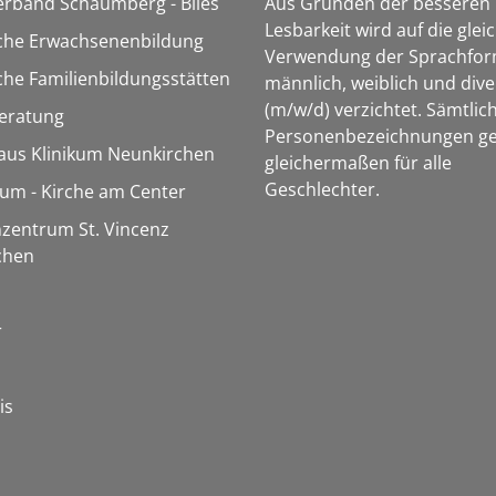
erband Schaumberg - Blies
Aus Gründen der besseren
Lesbarkeit wird auf die glei
sche Erwachsenenbildung
Verwendung der Sprachfo
che Familienbildungsstätten
männlich, weiblich und dive
(m/w/d) verzichtet. Sämtlic
eratung
Personenbezeichnungen ge
aus Klinikum Neunkirchen
gleichermaßen für alle
Geschlechter.
m - Kirche am Center
zentrum St. Vincenz
chen
r
is