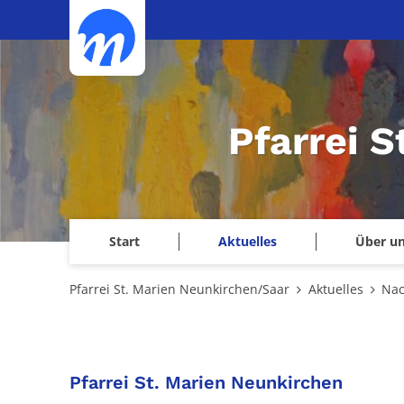
Zum Inhalt springen
Pfarrei 
Start
Aktuelles
Über u
Pfarrei St. Marien Neunkirchen/Saar
Aktuelles
Nac
:
Pfarrei St. Marien Neunkirchen