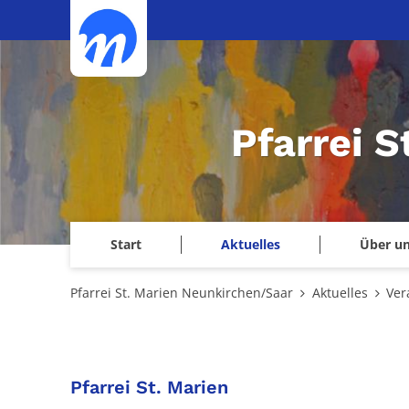
Zum Inhalt springen
Pfarrei 
Start
Aktuelles
Über u
Pfarrei St. Marien Neunkirchen/Saar
Aktuelles
Ver
:
Pfarrei St. Marien