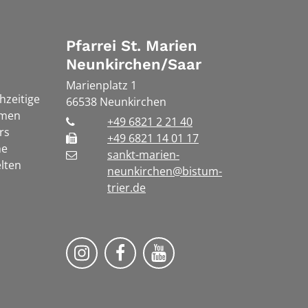
Pfarrei St. Marien
Neunkirchen/Saar
Marienplatz 1
chzeitige
66538
Neunkirchen
rmen
+49 6821 2 21 40
rs
+49 6821 14 01 17
he
sankt-marien-
lten
neunkirchen@bistum-
trier.de
Bistum Trier auf Instragram
Die Pfarrei auf Facebook
Die Pfarrei auf YouT