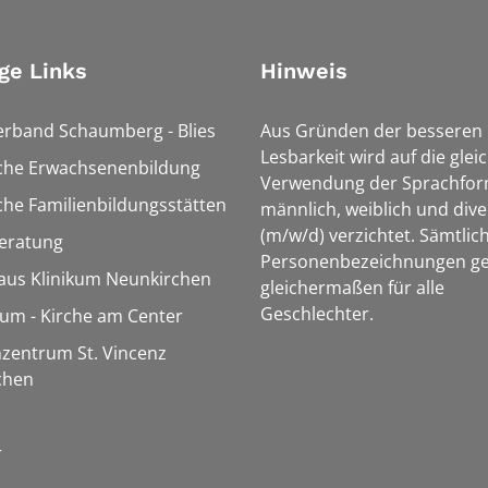
ge Links
Hinweis
erband Schaumberg - Blies
Aus Gründen der besseren
Lesbarkeit wird auf die glei
sche Erwachsenenbildung
Verwendung der Sprachfo
che Familienbildungsstätten
männlich, weiblich und dive
(m/w/d) verzichtet. Sämtlic
eratung
Personenbezeichnungen ge
aus Klinikum Neunkirchen
gleichermaßen für alle
Geschlechter.
m - Kirche am Center
zentrum St. Vincenz
chen
r