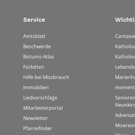
Service
Wichti
Amtsblatt
Caritasv
Beschwerde
Katholi
Bistums-Atlas
Katholis
Fürbitten
Lebensb
Hilfe bei Missbrauch
Marienh
Immobilien
momentu
Liedvorschläge
Senioren
Neunkir
Mitarbeiterportal
Adveniat
Newsletter
Misereo
Pfarreifinder