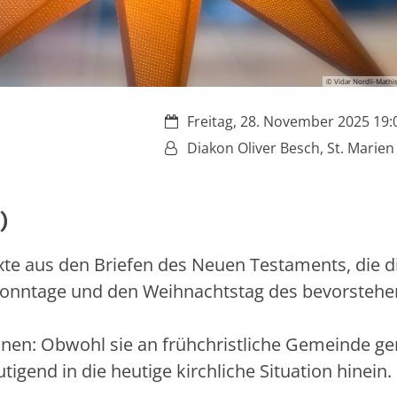
© Vidar Nordli-Mathi
Datum:
Freitag, 28. November 2025 19:0
Von:
Diakon Oliver Besch, St. Marien
)
exte aus den Briefen des Neuen Testaments, die d
ssonntage und den Weihnachtstag des bevorsteh
nnen: Obwohl sie an frühchristliche Gemeinde ger
igend in die heutige kirchliche Situation hinein.