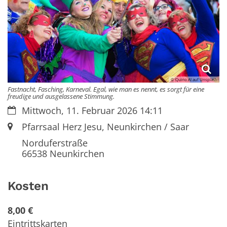
© Quino Al auf Unsplash
Fastnacht, Fasching, Karneval. Egal, wie man es nennt, es sorgt für eine
freudige und ausgelassene Stimmung.
Datum:
Mittwoch, 11. Februar 2026 14:11
Ort:
Pfarrsaal Herz Jesu, Neunkirchen / Saar
Norduferstraße
66538
Neunkirchen
Kosten
8,00 €
Eintrittskarten