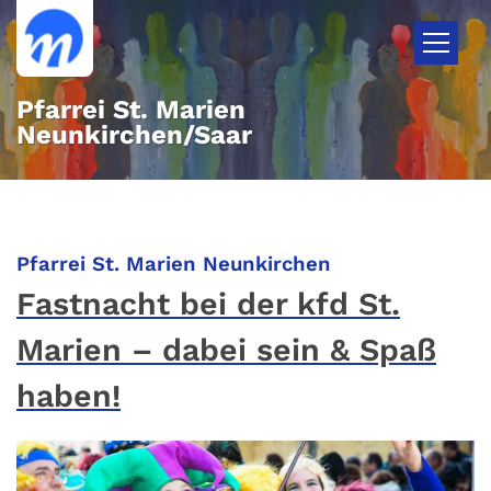
Zum Inhalt springen
Pfarrei St. Marien
Neunkirchen/Saar
:
Pfarrei St. Marien Neunkirchen
Fastnacht bei der kfd St.
Marien – dabei sein & Spaß
haben!