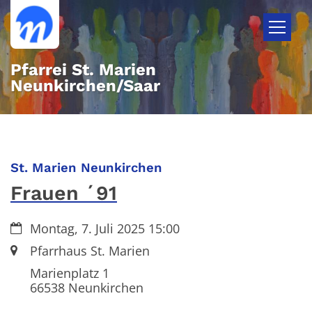
Zum Inhalt springen
Pfarrei St. Marien
Neunkirchen/Saar
:
St. Marien Neunkirchen
Frauen ´91
Datum:
Montag, 7. Juli 2025 15:00
Ort:
Pfarrhaus St. Marien
Marienplatz 1
66538
Neunkirchen