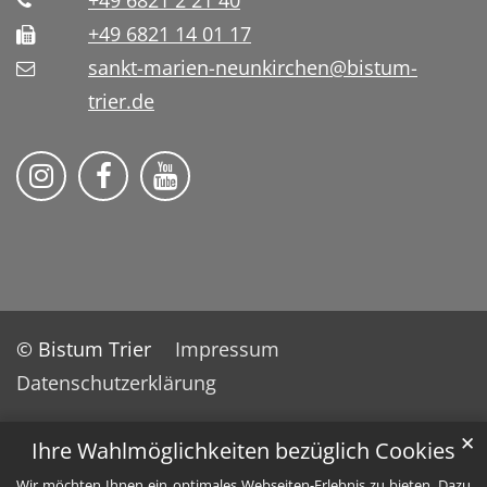
+49 6821 2 21 40
+49 6821 14 01 17
sankt-marien-neunkirchen@bistum-
trier.de
Bistum Trier auf Instragram
Die Pfarrei auf Facebook
Die Pfarrei auf YouTube
© Bistum Trier
Impressum
Datenschutzerklärung
✕
Ihre Wahlmöglichkeiten bezüglich Cookies
Wir möchten Ihnen ein optimales Webseiten-Erlebnis zu bieten. Dazu