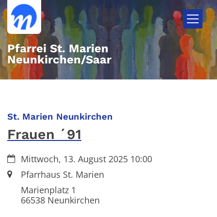
Zum Inhalt springen
Pfarrei St. Marien
Neunkirchen/Saar
:
St. Marien Neunkirchen
Frauen ´91
Datum:
Mittwoch, 13. August 2025 10:00
Ort:
Pfarrhaus St. Marien
Marienplatz 1
66538
Neunkirchen