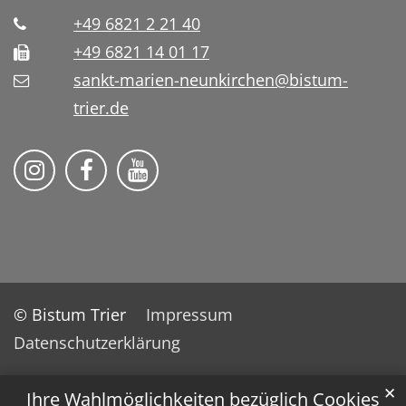
+49 6821 2 21 40
+49 6821 14 01 17
sankt-marien-neunkirchen@bistum-
trier.de
Bistum Trier auf Instragram
Die Pfarrei auf Facebook
Die Pfarrei auf YouTube
© Bistum Trier
Impressum
Datenschutzerklärung
✕
Ihre Wahlmöglichkeiten bezüglich Cookies