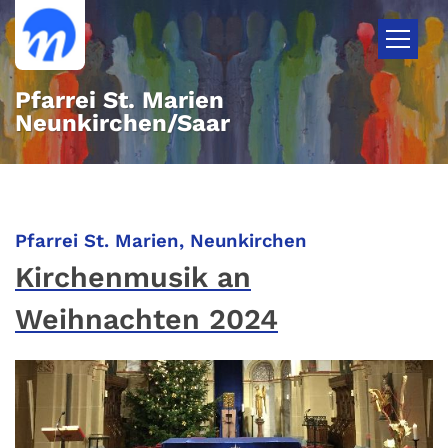
Zum Inhalt springen
Pfarrei St. Marien
Neunkirchen/Saar
:
Pfarrei St. Marien, Neunkirchen
Kirchenmusik an
Weihnachten 2024