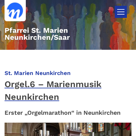
Zum Inhalt springen
Pfarrei St. Marien
Neunkirchen/Saar
:
St. Marien Neunkirchen
Orgel.6 – Marienmusik
Neunkirchen
Erster „Orgelmarathon“ in Neunkirchen