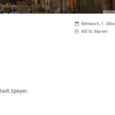
© Stefan G
Datum:
Mittwoch, 1. Okt
Von:
kfd St. Marien
tadt Speyer.