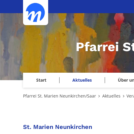
Zum Inhalt springen
Pfarrei 
Start
Aktuelles
Über u
Pfarrei St. Marien Neunkirchen/Saar
Aktuelles
Ver
:
St. Marien Neunkirchen