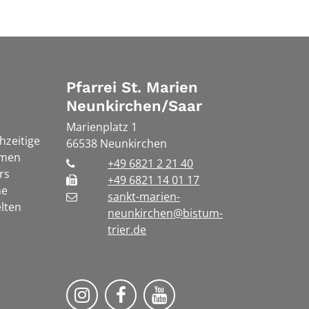
Pfarrei St. Marien
Neunkirchen/Saar
Marienplatz 1
chzeitige
66538
Neunkirchen
rmen
+49 6821 2 21 40
rs
+49 6821 14 01 17
he
sankt-marien-
lten
neunkirchen@bistum-
trier.de
Bistum Trier auf Instragram
Die Pfarrei auf Facebook
Die Pfarrei auf YouT