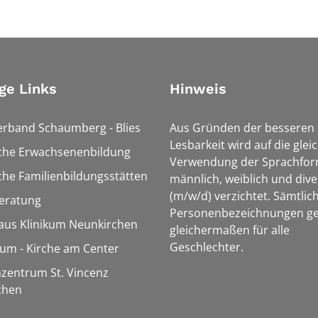
ge Links
Hinweis
erband Schaumberg - Blies
Aus Gründen der besseren
Lesbarkeit wird auf die glei
sche Erwachsenenbildung
Verwendung der Sprachfo
che Familienbildungsstätten
männlich, weiblich und dive
(m/w/d) verzichtet. Sämtlic
eratung
Personenbezeichnungen ge
aus Klinikum Neunkirchen
gleichermaßen für alle
Geschlechter.
m - Kirche am Center
zentrum St. Vincenz
chen