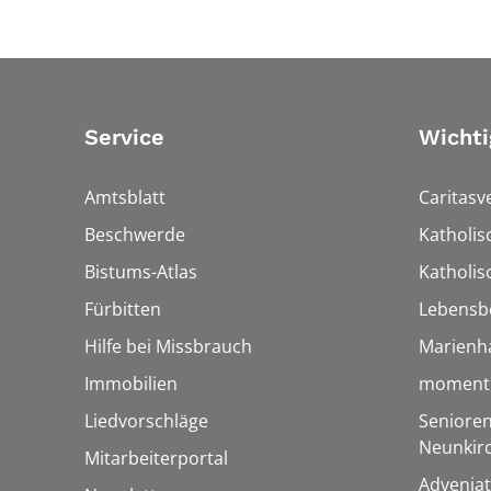
Service
Wichti
Amtsblatt
Caritasv
Beschwerde
Katholi
Bistums-Atlas
Katholis
Fürbitten
Lebensb
Hilfe bei Missbrauch
Marienh
Immobilien
momentu
Liedvorschläge
Senioren
Neunkir
Mitarbeiterportal
Adveniat