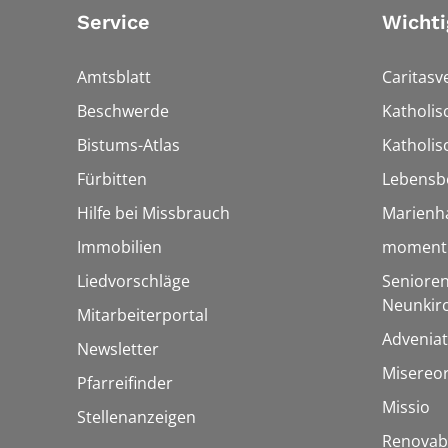
Service
Wichti
Amtsblatt
Caritasv
Beschwerde
Katholi
Bistums-Atlas
Katholis
Fürbitten
Lebensb
Hilfe bei Missbrauch
Marienh
Immobilien
momentu
Liedvorschläge
Senioren
Neunkir
Mitarbeiterportal
Adveniat
Newsletter
Misereo
Pfarreifinder
Missio
Stellenanzeigen
Renovab