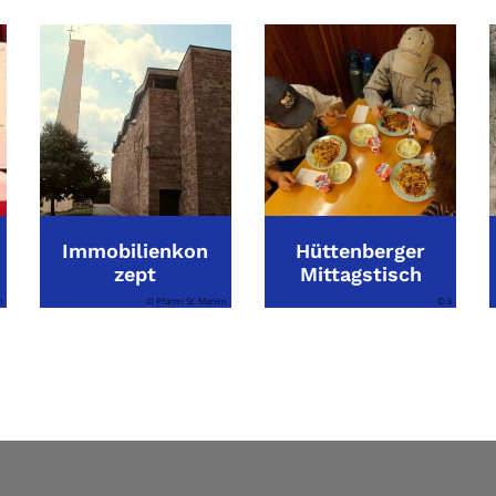
Immobilienkon
Hüttenberger
zept
Mittagstisch
m
© Pfarrei St. Marien
© ä