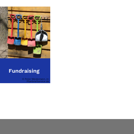
Fundraising
© Peter Weidemann, in:
Pfarrbriefservice.de