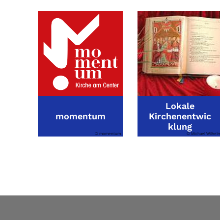
Lokale
momentum
Kirchenentwic
klung
© momentum
© Michael Wilhel