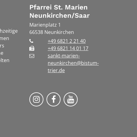
Pfarrei St. Marien
Neunkirchen/Saar
Marienplatz 1
chzeitige
66538
Neunkirchen
rmen
+49 6821 2 21 40
rs
+49 6821 14 01 17
he
sankt-marien-
lten
neunkirchen@bistum-
trier.de
Bistum Trier auf Instragram
Die Pfarrei auf Facebook
Die Pfarrei auf YouT