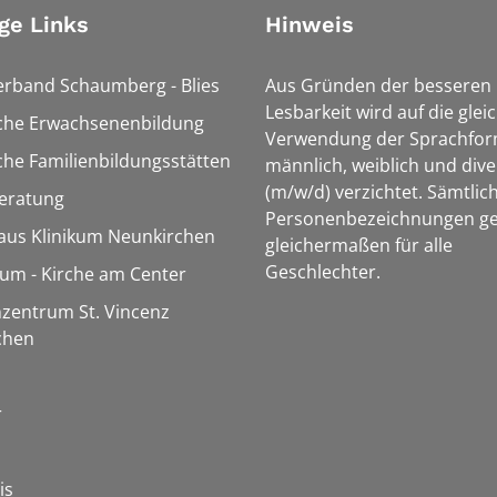
ge Links
Hinweis
erband Schaumberg - Blies
Aus Gründen der besseren
Lesbarkeit wird auf die glei
sche Erwachsenenbildung
Verwendung der Sprachfo
che Familienbildungsstätten
männlich, weiblich und dive
(m/w/d) verzichtet. Sämtlic
eratung
Personenbezeichnungen ge
aus Klinikum Neunkirchen
gleichermaßen für alle
Geschlechter.
m - Kirche am Center
zentrum St. Vincenz
chen
r
is