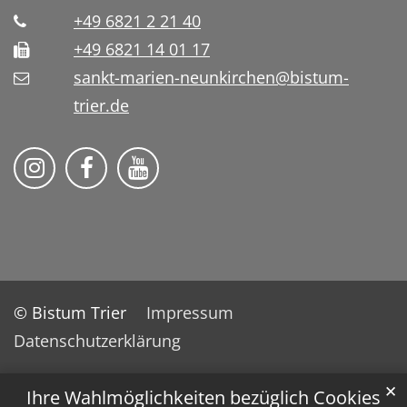
+49 6821 2 21 40
+49 6821 14 01 17
sankt-marien-neunkirchen@bistum-
trier.de
Bistum Trier auf Instragram
Die Pfarrei auf Facebook
Die Pfarrei auf YouTube
© Bistum Trier
Impressum
Datenschutzerklärung
✕
Ihre Wahlmöglichkeiten bezüglich Cookies