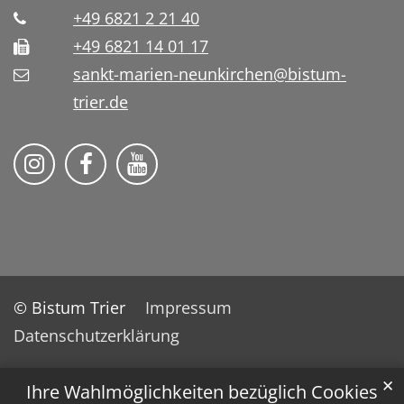
+49 6821 2 21 40
+49 6821 14 01 17
sankt-marien-neunkirchen@bistum-
trier.de
Bistum Trier auf Instragram
Die Pfarrei auf Facebook
Die Pfarrei auf YouTube
© Bistum Trier
Impressum
Datenschutzerklärung
✕
Ihre Wahlmöglichkeiten bezüglich Cookies