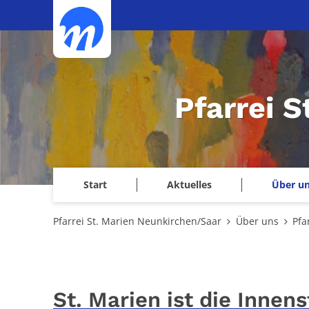
Zum Inhalt springen
Pfarrei 
Start
Aktuelles
Über u
Pfarrei St. Marien Neunkirchen/Saar
Über uns
Pfa
St. Marien ist die Innen