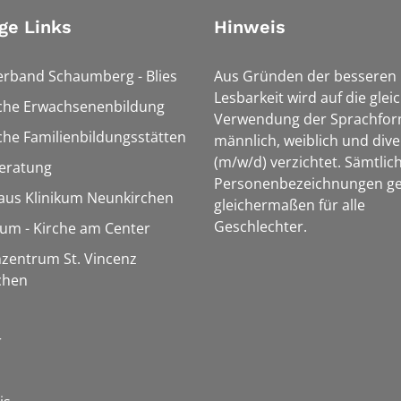
ge Links
Hinweis
erband Schaumberg - Blies
Aus Gründen der besseren
Lesbarkeit wird auf die glei
sche Erwachsenenbildung
Verwendung der Sprachfo
che Familienbildungsstätten
männlich, weiblich und dive
(m/w/d) verzichtet. Sämtlic
eratung
Personenbezeichnungen ge
aus Klinikum Neunkirchen
gleichermaßen für alle
Geschlechter.
m - Kirche am Center
zentrum St. Vincenz
chen
r