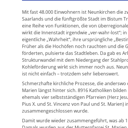
Mit fast 48.000 Einwohnern ist Neunkirchen die z
Saarlands und die fünftgrößte Stadt im Bistum T
eine Reihe von Funktionen, die von überregiona
wirkt die Innenstadt irgendwie „ver-wahr-lost“; in
eigentliche „Wahrheit“, ihre ursprüngliche „Best
Früher als die Hochöfen noch rauchten und die 
förderten, pulsierte das Stadtleben. Da gab es Ar
Strukturwandel mit dem Niedergang der Stahlpr
Kohleförderung wirkt sich immer noch aus. Neun
ist nicht einfach – trotzdem sehr liebenswert.
Schmerzhafte kirchliche Prozesse, die anderswo 
Marien längst hinter sich. 8916 Katholiken bilden d
ehemals vier selbstständigen Pfarreien (Herz Jesu, 
Pius X. und St. Vincenz von Paul und St. Marien) 
zusammengeschlossen wurde.
Damit wurde wieder zusammengeführt, was ab 1
Damals wurden aus der Mutterpfarrei St. Marien z