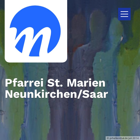
Zum Inhalt springen
Pfarrei St. Marien
Neunkirchen/Saar
© prhellenthal.de Juli 2014