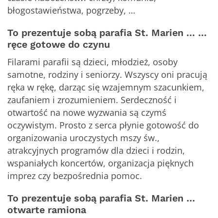
błogostawieństwa, pogrzeby, …
To prezentuje sobą parafia St. Marien ... …
ręce gotowe do czynu
Filarami parafii są dzieci, młodzież, osoby
samotne, rodziny i seniorzy. Wszyscy oni pracują
ręka w rękę, darząc się wzajemnym szacunkiem,
zaufaniem i zrozumieniem. Serdeczność i
otwartość na nowe wyzwania są czymś
oczywistym. Prosto z serca płynie gotowość do
organizowania uroczystych mszy św.,
atrakcyjnych programów dla dzieci i rodzin,
wspaniałych koncertów, organizacja pięknych
imprez czy bezpośrednia pomoc.
To prezentuje sobą parafia St. Marien …
otwarte ramiona