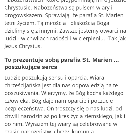
Chrystusie. Nabożeństwa są pulsem wiary i
drogowskazem. Sprawiają, że parafia St. Marien
tętni życiem. Tą miłością i bliskością Boga
dzielimy się z innymi. Zawsze jestemy otwarci na
ludzi - w chwilach radości i w cierpieniu. -Tak jak
Jezus Chrystus.
To prezentuje sobą parafia St. Marien ...
poszukujące serca
Ludzie poszukują sensu i oparcia. Wiara
chrześcijańska jest dla nas odpowiedzią na te
poszukiwania. Wierzymy, że Bóg kocha każdego
człowieka. Bóg daje nam oparcie i poczucie
bezpieczeństwa. On troszczy się o nas ludzi, od
chwili narodzin aż po kres życia ziemskiego, jak i
po nim. Wyrazem tej wiary są celebrowane w
czasie nabożeństw: chrzty, komunia,