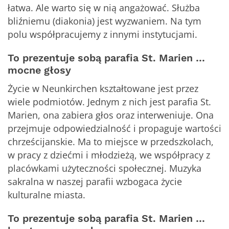
łatwa. Ale warto się w nią angażować. Służba
bliźniemu (diakonia) jest wyzwaniem. Na tym
polu współpracujemy z innymi instytucjami.
To prezentuje sobą parafia St. Marien …
mocne głosy
Życie w Neunkirchen kształtowane jest przez
wiele podmiotów. Jednym z nich jest parafia St.
Marien, ona zabiera głos oraz interweniuje. Ona
przejmuje odpowiedzialność i propaguje wartości
chrześcijanskie. Ma to miejsce w przedszkolach,
w pracy z dziećmi i młodzieżą, we współpracy z
placówkami użyteczności społecznej. Muzyka
sakralna w naszej parafii wzbogaca życie
kulturalne miasta.
To prezentuje sobą parafia St. Marien …