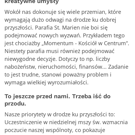
kreatywne umysły
Wokół nas dokonuje się wiele przemian, które
wymagają dużo odwagi na drodze ku dobrej
przyszłości. Parafia St. Marien nie boi się
podejmować nowych wyzwań. Przykładem tego
jest chociażby „Momentum - Kościół w Centrum“.
Niestety parafia musi również podejmować
niewygodne decyzje. Dotyczy to np. liczby
nabożeństw, nieruchomości, finansów... Zadanie
to jest trudne, stanowi poważny problem i
wymaga wielkiej wyrozumiałości.
To jeszcze przed nami. Trzeba iść do
przodu.
Nasze priorytety w drodze ku przyszłości to:
Uczestniczenie w niedzielnej mszy św. wzmacnia
poczucie naszej wspólnoty, co pokazuje