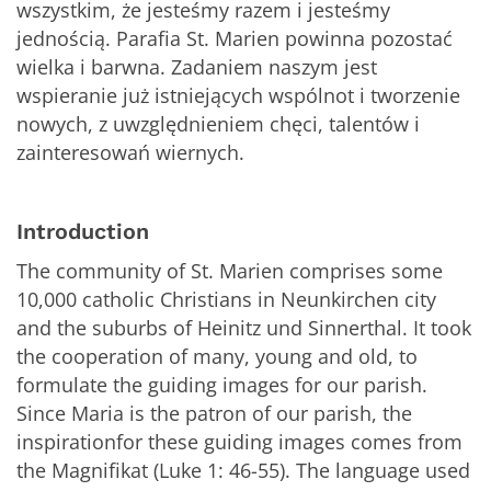
wszystkim, że jesteśmy razem i jesteśmy
jednością. Parafia St. Marien powinna pozostać
wielka i barwna. Zadaniem naszym jest
wspieranie już istniejących wspólnot i tworzenie
nowych, z uwzględnieniem chęci, talentów i
zainteresowań wiernych.
Introduction
The community of St. Marien comprises some
10,000 catholic Christians in Neunkirchen city
and the suburbs of Heinitz und Sinnerthal. It took
the cooperation of many, young and old, to
formulate the guiding images for our parish.
Since Maria is the patron of our parish, the
inspirationfor these guiding images comes from
the Magnifikat (Luke 1: 46-55). The language used