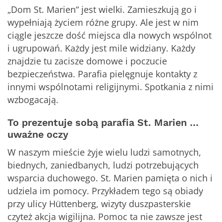
„Dom St. Marien“ jest wielki. Zamieszkują go i
wypełniają życiem różne grupy. Ale jest w nim
ciągle jeszcze dość miejsca dla nowych wspólnot
i ugrupowań. Każdy jest mile widziany. Każdy
znajdzie tu zacisze domowe i poczucie
bezpieczeństwa. Parafia pielęgnuje kontakty z
innymi wspólnotami religijnymi. Spotkania z nimi
wzbogacają.
To prezentuje sobą parafia St. Marien …
uważne oczy
W naszym mieście żyje wielu ludzi samotnych,
biednych, zaniedbanych, ludzi potrzebujących
wsparcia duchowego. St. Marien pamięta o nich i
udziela im pomocy. Przykładem tego są obiady
przy ulicy Hüttenberg, wizyty duszpasterskie
czyteż akcja wigilijna. Pomoc ta nie zawsze jest