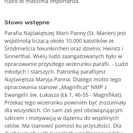
ruolo di massima importanza.
Słowo wstępne
Parafia Najświętszej Marii Panny (St. Marien) jest
wspólnotą liczącą około 10.000 katolików ze
Śródmieścia Neunkirchen oraz dzielnic Heinitz i
Sinnerthal. Wielu ludzi zaangażowanych było w
opracowanie przyszłego wizerunku parafii. - Ludzi
młodych i starszych. Patronką parafiijest
Najświętsza Maryja Panna. Dlatego motto tego
opracowania stanowi „Magnificat“ NMP z
Ewangelii św. Łukasza (Łk 1, 46-55 - Magnifikat).
Przekaz tego wizerunku powinien być zrozumiały
dla wszystkich. On sam zaś jest obowiązującym
szkicem i motywacją w dążeniu do wspólnych
celów. Ma stanowić pomost ku przyszłości. Dla