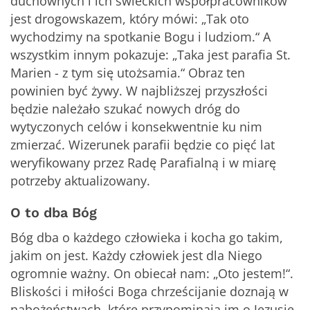
duchownych i ich świeckich współpracowników
jest drogowskazem, który mówi: „Tak oto
wychodzimy na spotkanie Bogu i ludziom.“ A
wszystkim innym pokazuje: „Taka jest parafia St.
Marien - z tym się utożsamia.“ Obraz ten
powinien być żywy. W najbliższej przyszłości
będzie należało szukać nowych dróg do
wytyczonych celów i konsekwentnie ku nim
zmierzać. Wizerunek parafii będzie co pięć lat
weryfikowany przez Radę Parafialną i w miarę
potrzeby aktualizowany.
O to dba Bóg
Bóg dba o każdego człowieka i kocha go takim,
jakim on jest. Każdy człowiek jest dla Niego
ogromnie ważny. On obiecał nam: „Oto jestem!“.
Bliskości i miłości Boga chrześcijanie doznają w
nabożeństwach, które przypominają im o Jezusie