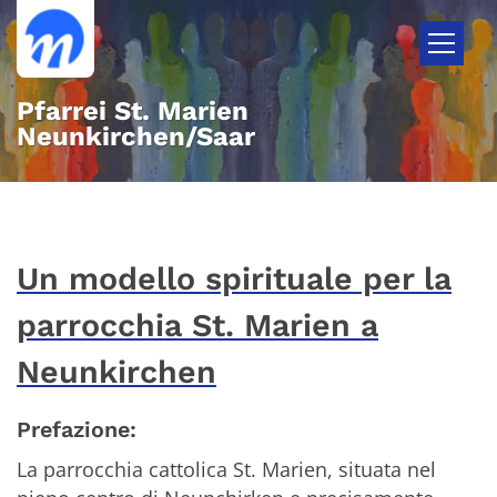
Zum Inhalt springen
Pfarrei St. Marien
Neunkirchen/Saar
Un modello spirituale per la
parrocchia St. Marien a
Neunkirchen
Prefazione:
La parrocchia cattolica St. Marien, situata nel