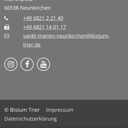
66538
Neunkirchen
+49 6821 2 21 40
+49 6821 14 01 17
sankt-marien-neunkirchen@bistum-
trier.de
Bistum Trier auf Instragram
Die Pfarrei auf Facebook
Die Pfarrei auf YouTube
© Bistum Trier
Impressum
Datenschutzerklärung