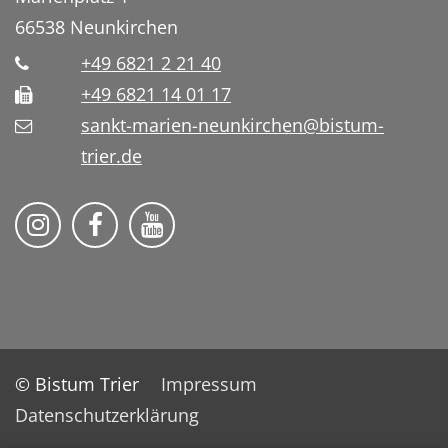
66538
Neunkirchen
+49 6821 2 21 40
+49 6821 14 01 17
sankt-marien-neunkirchen@bistum-
trier.de
Bistum Trier auf Instragram
Die Pfarrei auf Facebook
Die Pfarrei auf YouTube
© Bistum Trier
Impressum
Datenschutzerklärung