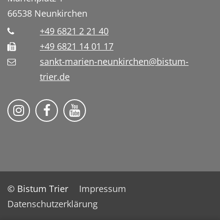
66538
Neunkirchen
+49 6821 2 21 40
+49 6821 14 01 17
sankt-marien-neunkirchen@bistum-
trier.de
Bistum Trier auf Instragram
Die Pfarrei auf Facebook
Die Pfarrei auf YouTube
© Bistum Trier
Impressum
Datenschutzerklärung