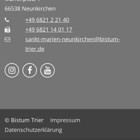
66538
Neunkirchen
+49 6821 2 21 40
+49 6821 14 01 17
sankt-marien-neunkirchen@bistum-
trier.de
Bistum Trier auf Instragram
Die Pfarrei auf Facebook
Die Pfarrei auf YouTube
© Bistum Trier
Impressum
Datenschutzerklärung