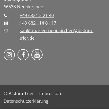
66538
Neunkirchen
+49 6821 2 21 40
+49 6821 14 01 17
sankt-marien-neunkirchen@bistum-
trier.de
Bistum Trier auf Instragram
Die Pfarrei auf Facebook
Die Pfarrei auf YouTube
© Bistum Trier
Impressum
Datenschutzerklärung