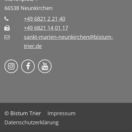
66538
Neunkirchen
+49 6821 2 21 40
+49 6821 14 01 17
sankt-marien-neunkirchen@bistum-
trier.de
Bistum Trier auf Instragram
Die Pfarrei auf Facebook
Die Pfarrei auf YouTube
© Bistum Trier
Impressum
Datenschutzerklärung