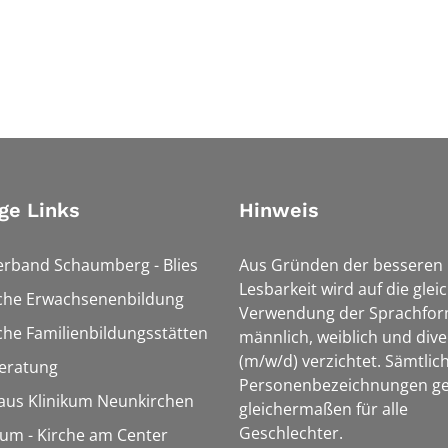
ge Links
Hinweis
erband Schaumberg - Blies
Aus Gründen der besseren
Lesbarkeit wird auf die glei
sche Erwachsenenbildung
Verwendung der Sprachfo
che Familienbildungsstätten
männlich, weiblich und dive
(m/w/d) verzichtet. Sämtlic
eratung
Personenbezeichnungen ge
aus Klinikum Neunkirchen
gleichermaßen für alle
Geschlechter.
m - Kirche am Center