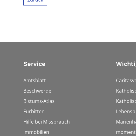
Service
Wichti
Amtsblatt
Caritasv
Beschwerde
Katholi
Bistums-Atlas
Katholis
Fürbitten
Lebensb
Hilfe bei Missbrauch
Marienh
Immobilien
momentu