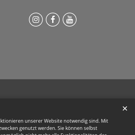
Bistum Trier auf Instragram
Die Pfarrei auf Facebook
Die Pfarrei auf YouT
✕
nktionieren unserer Website notwendig sind. Mit
kzwecken genutzt werden. Sie können selbst