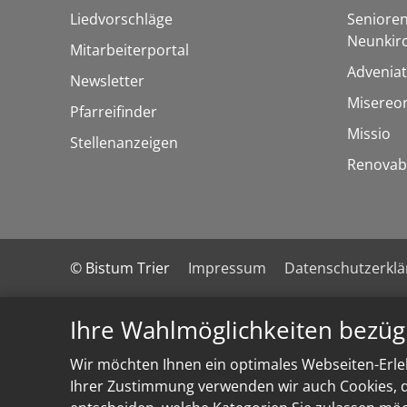
Liedvorschläge
Senioren
Neunkir
Mitarbeiterportal
Adveniat
Newsletter
Misereo
Pfarreifinder
Missio
Stellenanzeigen
Renovab
© Bistum Trier
Impressum
Datenschutzerkl
Ihre Wahlmöglichkeiten bezüg
Wir möchten Ihnen ein optimales Webseiten-Erleb
Ihrer Zustimmung verwenden wir auch Cookies, di