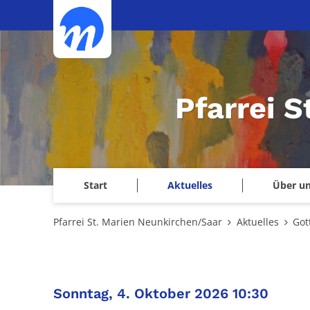
Zum Inhalt springen
Pfarrei 
Start
Aktuelles
Über u
Pfarrei St. Marien Neunkirchen/Saar
Aktuelles
Got
:
Sonntag, 4. Oktober 2026 10:30