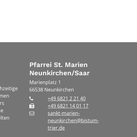
Pfarrei St. Marien
Neunkirchen/Saar
Marienplatz 1
chzeitige
66538
Neunkirchen
rmen
+49 6821 2 21 40
rs
+49 6821 14 01 17
he
sankt-marien-
lten
neunkirchen@bistum-
trier.de