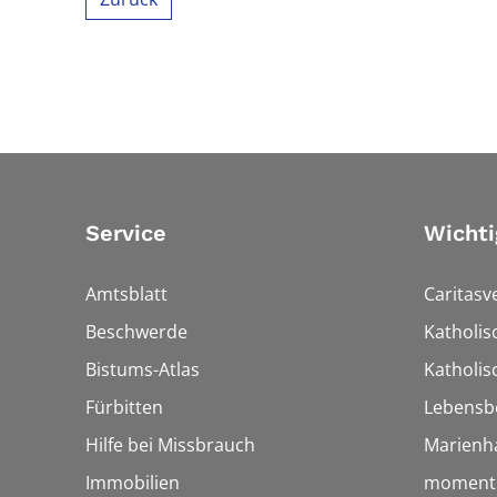
Service
Wichti
Amtsblatt
Caritasv
Beschwerde
Katholi
Bistums-Atlas
Katholis
Fürbitten
Lebensb
Hilfe bei Missbrauch
Marienh
Immobilien
momentu