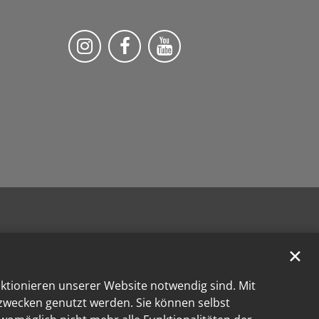
Bistum Trier auf Instragram
Die Pfarrei auf Facebook
Die Pfarrei auf YouT
✕
nktionieren unserer Website notwendig sind. Mit
kzwecken genutzt werden. Sie können selbst