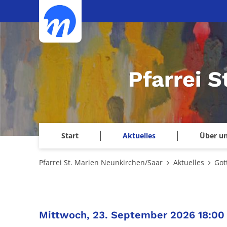
Zum Inhalt springen
Pfarrei 
Start
Aktuelles
Über u
Pfarrei St. Marien Neunkirchen/Saar
Aktuelles
Got
:
Mittwoch, 23. September 2026 18:00