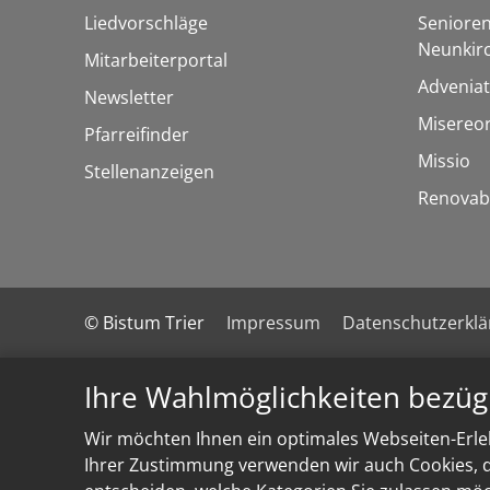
Liedvorschläge
Senioren
Neunkir
Mitarbeiterportal
Adveniat
Newsletter
Misereo
Pfarreifinder
Missio
Stellenanzeigen
Renovab
© Bistum Trier
Impressum
Datenschutzerkl
Ihre Wahlmöglichkeiten bezüg
Wir möchten Ihnen ein optimales Webseiten-Erleb
Ihrer Zustimmung verwenden wir auch Cookies, di