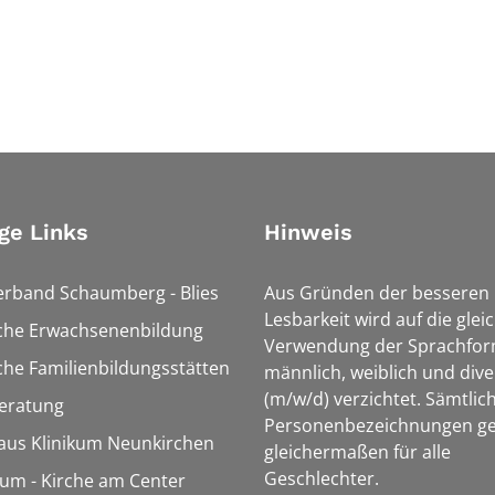
ge Links
Hinweis
erband Schaumberg - Blies
Aus Gründen der besseren
Lesbarkeit wird auf die glei
sche Erwachsenenbildung
Verwendung der Sprachfo
che Familienbildungsstätten
männlich, weiblich und dive
(m/w/d) verzichtet. Sämtlic
eratung
Personenbezeichnungen ge
aus Klinikum Neunkirchen
gleichermaßen für alle
Geschlechter.
m - Kirche am Center