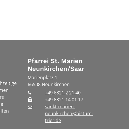
Pfarrei St. Marien
Neunkirchen/Saar
Marienplatz 1
chzeitige
66538
Neunkirchen
rmen
+49 6821 2 21 40
rs
+49 6821 14 01 17
he
sankt-marien-
lten
neunkirchen@bistum-
trier.de