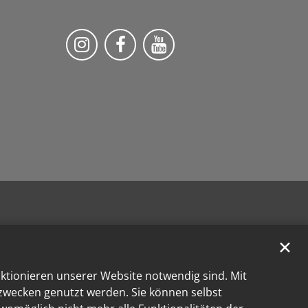
Bistum Trier auf Instragram
Die Pfarrei auf Facebook
Die Pfarrei auf YouT
✕
nktionieren unserer Website notwendig sind. Mit
kzwecken genutzt werden. Sie können selbst