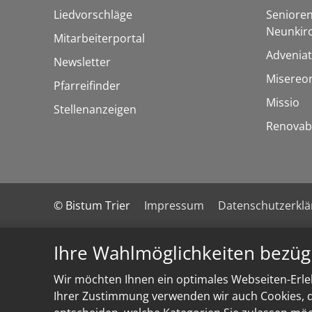
Liedvorschläge
Senioren
Neunkir
Mitarbeiterportal
Adveniat
Newsletter
Misereo
Pfarreifinder
Missio
Stellenanzeigen
Renovab
© Bistum Trier
Impressum
Datenschutzerkl
Ihre Wahlmöglichkeiten bezüg
Wir möchten Ihnen ein optimales Webseiten-Erleb
Ihrer Zustimmung verwenden wir auch Cookies, di