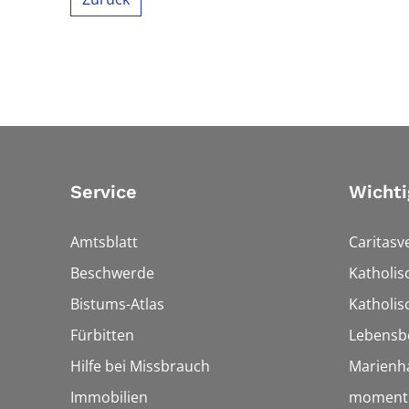
Service
Wichti
Amtsblatt
Caritasv
Beschwerde
Katholi
Bistums-Atlas
Katholis
Fürbitten
Lebensb
Hilfe bei Missbrauch
Marienh
Immobilien
momentu