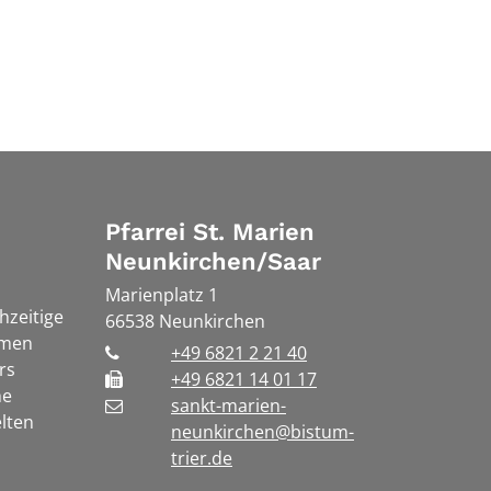
Pfarrei St. Marien
Neunkirchen/Saar
Marienplatz 1
chzeitige
66538
Neunkirchen
rmen
+49 6821 2 21 40
rs
+49 6821 14 01 17
he
sankt-marien-
lten
neunkirchen@bistum-
trier.de