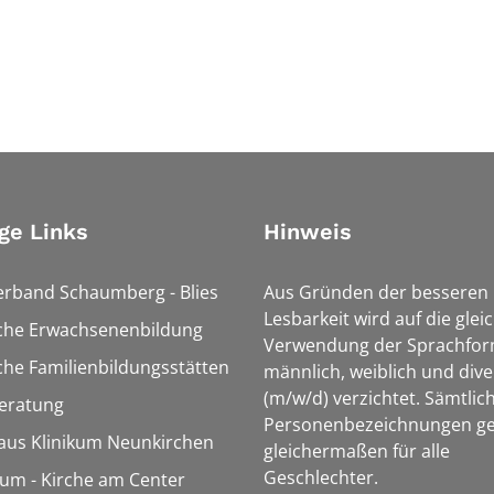
ge Links
Hinweis
erband Schaumberg - Blies
Aus Gründen der besseren
Lesbarkeit wird auf die glei
sche Erwachsenenbildung
Verwendung der Sprachfo
che Familienbildungsstätten
männlich, weiblich und dive
(m/w/d) verzichtet. Sämtlic
eratung
Personenbezeichnungen ge
aus Klinikum Neunkirchen
gleichermaßen für alle
Geschlechter.
m - Kirche am Center