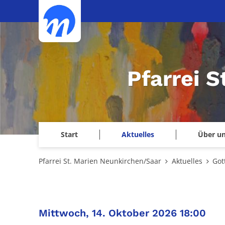
Zum Inhalt springen
Pfarrei 
Start
Aktuelles
Über u
Pfarrei St. Marien Neunkirchen/Saar
Aktuelles
Got
:
Mittwoch, 14. Oktober 2026 18:00