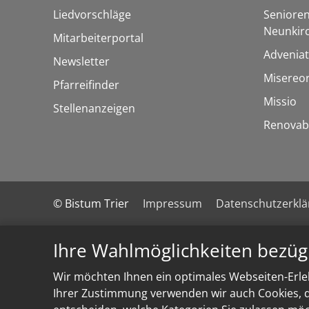
Liedvorschläge
Senioren
Neunkir
Mitarbeiterportal
Adveniat
Newsletter
Misereo
Pfarreifinder
Missio
Stellenanzeigen
Renovab
© Bistum Trier
Impressum
Datenschutzerkl
Ihre Wahlmöglichkeiten bezüg
Wir möchten Ihnen ein optimales Webseiten-Erleb
Ihrer Zustimmung verwenden wir auch Cookies, di