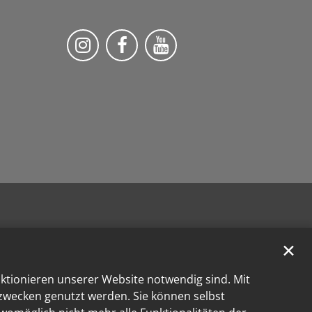
Bistum Trier auf Instragram
Die Pfarrei auf Facebook
Die Pfarrei auf YouT
✕
nktionieren unserer Website notwendig sind. Mit
kzwecken genutzt werden. Sie können selbst