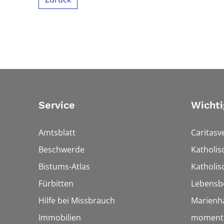
Service
Wichti
Amtsblatt
Caritasv
Beschwerde
Katholi
Bistums-Atlas
Katholis
Fürbitten
Lebensb
Hilfe bei Missbrauch
Marienh
Immobilien
momentu