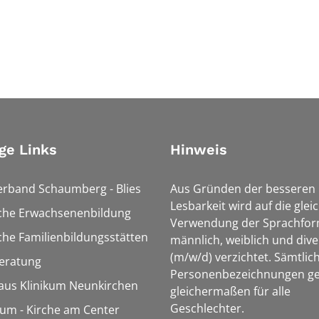
ge Links
Hinweis
erband Schaumberg - Blies
Aus Gründen der besseren
Lesbarkeit wird auf die glei
sche Erwachsenenbildung
Verwendung der Sprachfo
che Familienbildungsstätten
männlich, weiblich und dive
(m/w/d) verzichtet. Sämtlic
eratung
Personenbezeichnungen ge
aus Klinikum Neunkirchen
gleichermaßen für alle
Geschlechter.
m - Kirche am Center