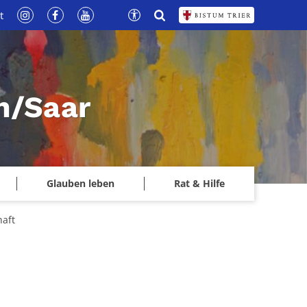
t
n/Saar
Glauben leben
Rat & Hilfe
haft