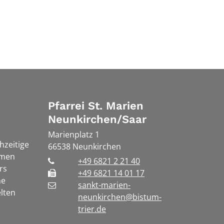
Pfarrei St. Marien
Neunkirchen/Saar
Marienplatz 1
chzeitige
66538
Neunkirchen
rmen
+49 6821 2 21 40
rs
+49 6821 14 01 17
he
sankt-marien-
lten
neunkirchen@bistum-
trier.de