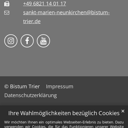
+49 6821 14 01 17
sankt-marien-neunkirchen@bistum-
trier.de
Bistum Trier auf Instragram
Die Pfarrei auf Facebook
Die Pfarrei auf YouTube
© Bistum Trier
Impressum
Datenschutzerklärung
✕
Ihre Wahlmöglichkeiten bezüglich Cookies
Wir möchten Ihnen ein optimales Webseiten-Erlebnis zu bieten. Dazu
verwenden wir Cookies, die für das Funktionieren unserer Website