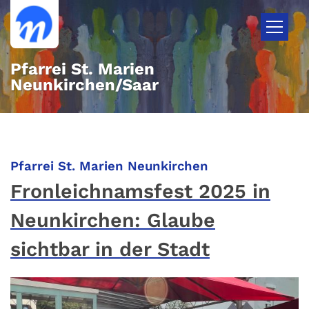
Zum Inhalt springen
Pfarrei St. Marien
Neunkirchen/Saar
:
Pfarrei St. Marien Neunkirchen
Fronleichnamsfest 2025 in
Neunkirchen: Glaube
sichtbar in der Stadt