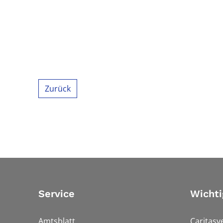
Zurück
Service
Wichti
Amtsblatt
Caritasv