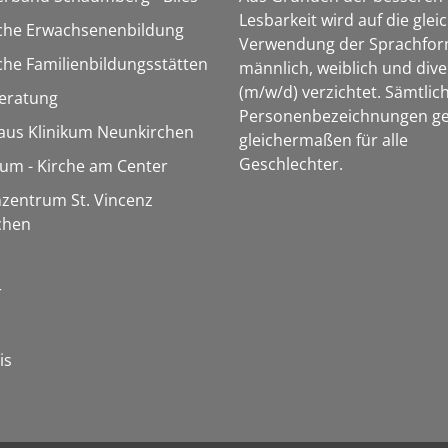
Lesbarkeit wird auf die glei
sche Erwachsenenbildung
Verwendung der Sprachfo
che Familienbildungsstätten
männlich, weiblich und dive
(m/w/d) verzichtet. Sämtlic
eratung
Personenbezeichnungen ge
aus Klinikum Neunkirchen
gleichermaßen für alle
Geschlechter.
m - Kirche am Center
zentrum St. Vincenz
chen
r
is