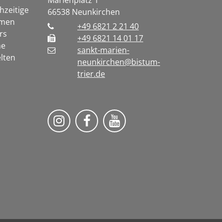
Marienplatz 1
chzeitige
66538
Neunkirchen
rmen
+49 6821 2 21 40
rs
+49 6821 14 01 17
he
sankt-marien-
lten
neunkirchen@bistum-
trier.de
Bistum Trier auf Instragram
Die Pfarrei auf Facebook
Die Pfarrei auf YouT