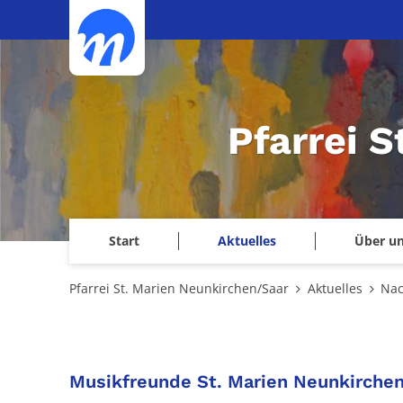
Zum Inhalt springen
Pfarrei 
Start
Aktuelles
Über u
Pfarrei St. Marien Neunkirchen/Saar
Aktuelles
Nac
Musikfreunde St. Marien Neunkirche