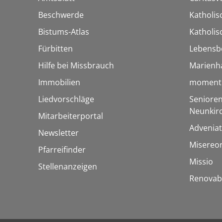
Beschwerde
Katholi
Bistums-Atlas
Katholis
Fürbitten
Lebensb
Hilfe bei Missbrauch
Marienh
Immobilien
momentu
Liedvorschläge
Senioren
Neunkir
Mitarbeiterportal
Adveniat
Newsletter
Misereo
Pfarreifinder
Missio
Stellenanzeigen
Renovab