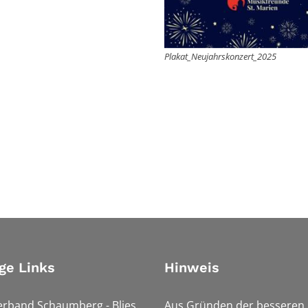
Plakat_Neujahrskonzert_2025
ge Links
Hinweis
erband Schaumberg - Blies
Aus Gründen der besseren