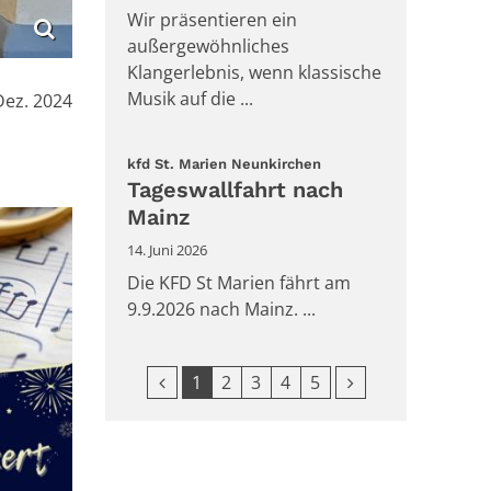
Wir präsentieren ein
außergewöhnliches
Klangerlebnis, wenn klassische
Musik auf die ...
:
Dez. 2024
:
kfd St. Marien Neunkirchen
Tageswallfahrt nach
Mainz
14. Juni 2026
Die KFD St Marien fährt am
9.9.2026 nach Mainz. ...
Vorherige Seite
Nächste Seite
1
2
3
4
5