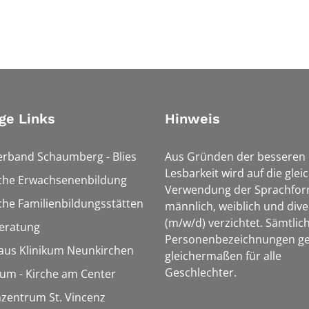
ge Links
Hinweis
erband Schaumberg - Blies
Aus Gründen der besseren
Lesbarkeit wird auf die glei
sche Erwachsenenbildung
Verwendung der Sprachfo
che Familienbildungsstätten
männlich, weiblich und dive
(m/w/d) verzichtet. Sämtlic
eratung
Personenbezeichnungen ge
aus Klinikum Neunkirchen
gleichermaßen für alle
Geschlechter.
m - Kirche am Center
zentrum St. Vincenz