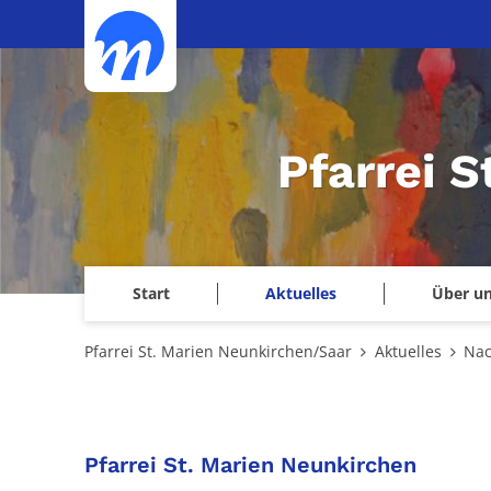
Zum Inhalt springen
Pfarrei 
Start
Aktuelles
Über u
Pfarrei St. Marien Neunkirchen/Saar
Aktuelles
Nac
:
Pfarrei St. Marien Neunkirchen