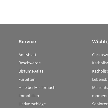
Service
Wichti
Amtsblatt
Caritasv
Beschwerde
Katholi
Bistums-Atlas
Katholis
Fürbitten
Lebensb
Hilfe bei Missbrauch
Marienh
Immobilien
momentu
Liedvorschläge
Senioren