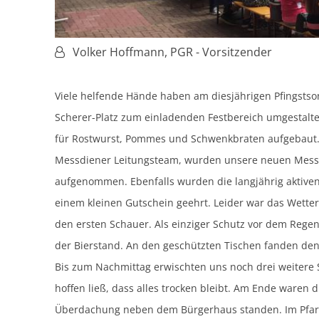
Von:
Volker Hoffmann, PGR - Vorsitzender
Viele helfende Hände haben am diesjährigen Pfingstso
Scherer-Platz zum einladenden Festbereich umgestalt
für Rostwurst, Pommes und Schwenkbraten aufgebaut. 
Messdiener Leitungsteam, wurden unsere neuen Messdi
aufgenommen. Ebenfalls wurden die langjährig aktive
einem kleinen Gutschein geehrt. Leider war das Wetter
den ersten Schauer. Als einziger Schutz vor dem Reg
der Bierstand. An den geschützten Tischen fanden de
Bis zum Nachmittag erwischten uns noch drei weitere
hoffen ließ, dass alles trocken bleibt. Am Ende waren 
Überdachung neben dem Bürgerhaus standen. Im Pfarrg