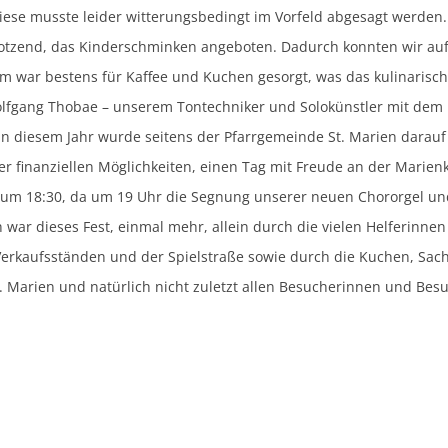
iese musste leider witterungsbedingt im Vorfeld abgesagt werden
trotzend, das Kinderschminken angeboten. Dadurch konnten wir au
em war bestens für Kaffee und Kuchen gesorgt, was das kulinarisc
lfgang Thobae – unserem Tontechniker und Solokünstler mit dem
 in diesem Jahr wurde seitens der Pfarrgemeinde St. Marien darauf
er finanziellen Möglichkeiten, einen Tag mit Freude an der Marien
 um 18:30, da um 19 Uhr die Segnung unserer neuen Chororgel un
 war dieses Fest, einmal mehr, allein durch die vielen Helferinne
Verkaufsständen und der Spielstraße sowie durch die Kuchen, Sac
. Marien und natürlich nicht zuletzt allen Besucherinnen und Bes