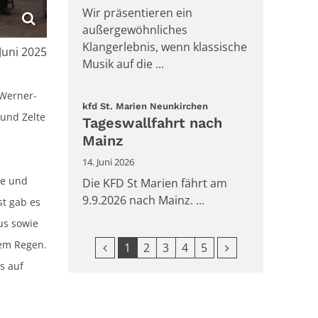
Wir präsentieren ein
außergewöhnliches
Klangerlebnis, wenn klassische
:
 Juni 2025
Musik auf die ...
 Werner-
:
kfd St. Marien Neunkirchen
und Zelte
Tageswallfahrt nach
Mainz
14. Juni 2026
de und
Die KFD St Marien fährt am
9.9.2026 nach Mainz. ...
st gab es
us sowie
dem Regen.
Vorherige Seite
Nächste Seite
1
2
3
4
5
s auf