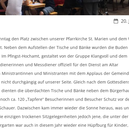
Datum
20.
nntag den Platz zwischen unserer Pfarrkirche St. Marien und dem
et. Neben dem Aufstellen der Tische und Bänke wurden die Buden 
Im Pfingst-Hochamt, gestaltet von der Gruppe Klangvoll und dem
enerinnen und Messdiener offiziell für den Dienst am Altar
n Ministrantinnen und Ministranten mit dem Applaus der Gemein
 nicht durchgängig auf unserer Seite. Gleich nach dem Gottesdien
en dienten die überdachten Tische und Bänke neben dem Bürgerha
nnoch ca. 120 „Tapfere“ Besucherinnen und Besucher Schutz vor 
 Schauer. Dazwischen kam immer wieder die Sonne heraus, was un
die einzigen trockenen Sitzgelegenheiten jedoch jene, die unter der
arten war auch in diesem Jahr wieder eine Hüpfburg für Kinder,