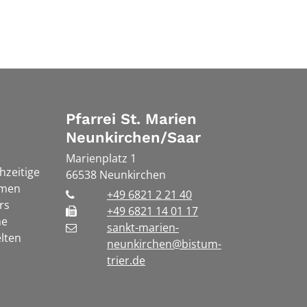
Pfarrei St. Marien
Neunkirchen/Saar
Marienplatz 1
chzeitige
66538
Neunkirchen
rmen
+49 6821 2 21 40
rs
+49 6821 14 01 17
he
sankt-marien-
lten
neunkirchen@bistum-
trier.de