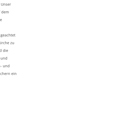
. Unser
f dem
he
 geachtet
kirche zu
d die
n und
h- und
uchern ein