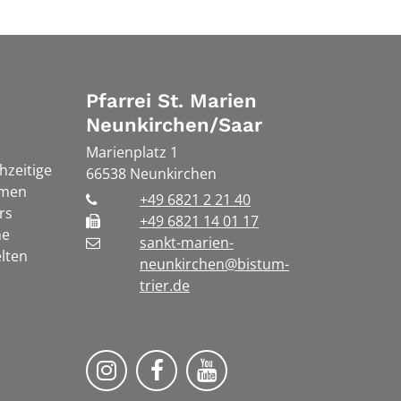
Pfarrei St. Marien
Neunkirchen/Saar
Marienplatz 1
chzeitige
66538
Neunkirchen
rmen
+49 6821 2 21 40
rs
+49 6821 14 01 17
he
sankt-marien-
lten
neunkirchen@bistum-
trier.de
Bistum Trier auf Instragram
Die Pfarrei auf Facebook
Die Pfarrei auf YouT