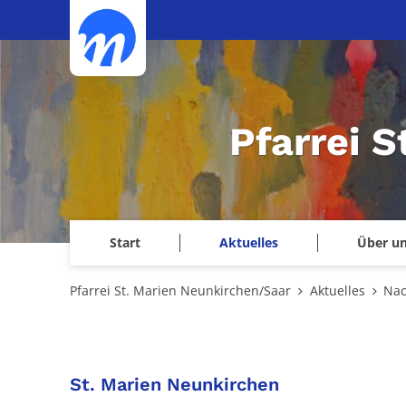
Zum Inhalt springen
Pfarrei 
Start
Aktuelles
Über u
Pfarrei St. Marien Neunkirchen/Saar
Aktuelles
Nac
:
St. Marien Neunkirchen