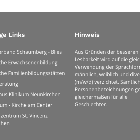
ge Links
Hinweis
erband Schaumberg - Blies
Aus Gründen der besseren
Lesbarkeit wird auf die glei
sche Erwachsenenbildung
Verwendung der Sprachfo
che Familienbildungsstätten
männlich, weiblich und dive
(m/w/d) verzichtet. Sämtlic
eratung
Personenbezeichnungen ge
aus Klinikum Neunkirchen
gleichermaßen für alle
Geschlechter.
m - Kirche am Center
zentrum St. Vincenz
chen