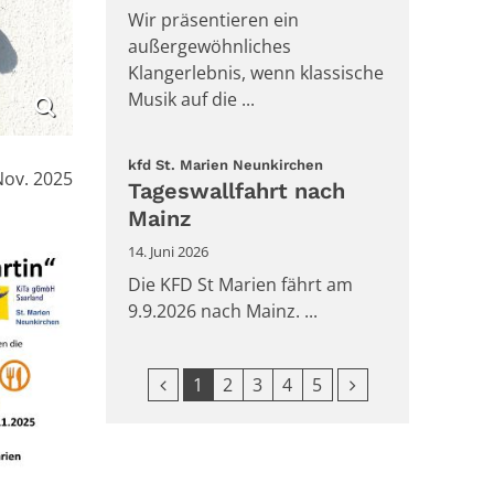
Wir präsentieren ein
außergewöhnliches
Klangerlebnis, wenn klassische
Musik auf die ...
:
kfd St. Marien Neunkirchen
:
Nov. 2025
Tageswallfahrt nach
Mainz
14. Juni 2026
Die KFD St Marien fährt am
9.9.2026 nach Mainz. ...
Vorherige Seite
Nächste Seite
1
2
3
4
5