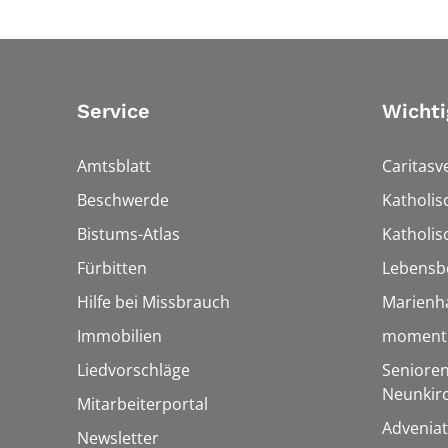
Service
Wichti
Amtsblatt
Caritasv
Beschwerde
Katholi
Bistums-Atlas
Katholis
Fürbitten
Lebensb
Hilfe bei Missbrauch
Marienh
Immobilien
momentu
Liedvorschläge
Senioren
Neunkir
Mitarbeiterportal
Adveniat
Newsletter