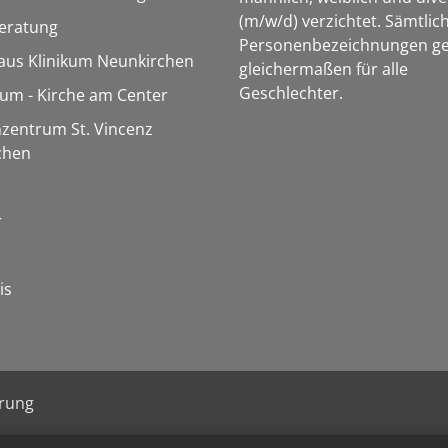
(m/w/d) verzichtet. Sämtlic
eratung
Personenbezeichnungen ge
aus Klinikum Neunkirchen
gleichermaßen für alle
Geschlechter.
m - Kirche am Center
zentrum St. Vincenz
chen
r
is
ärung