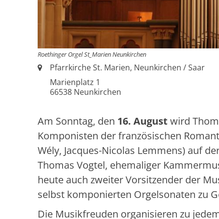
Roethinger Orgel St_Marien Neunkirchen
Ort:
Pfarrkirche St. Marien, Neunkirchen / Saar
Marienplatz 1
66538
Neunkirchen
Am Sonntag, den
16. August
wird Thoma
Komponisten der französischen Romanti
Wély, Jacques-Nicolas Lemmens) auf der
Thomas Vogtel, ehemaliger Kammermusi
heute auch zweiter Vorsitzender der Mus
selbst komponierten Orgelsonaten zu G
Die Musikfreuden organisieren zu jede