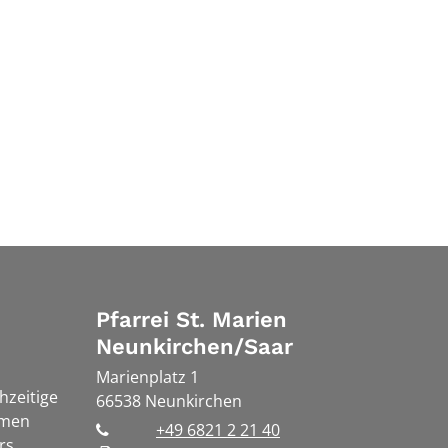
Pfarrei St. Marien
Neunkirchen/Saar
Marienplatz 1
chzeitige
66538
Neunkirchen
rmen
+49 6821 2 21 40
rs