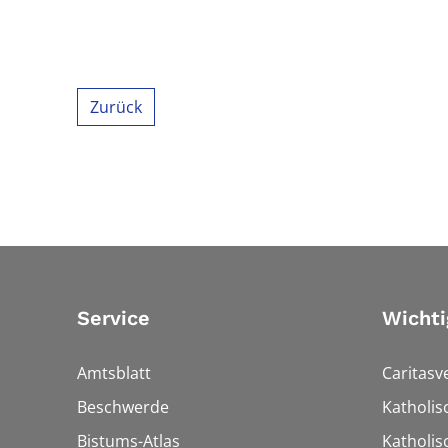
Zurück
Service
Wichti
Amtsblatt
Caritasv
Beschwerde
Katholi
Bistums-Atlas
Katholis