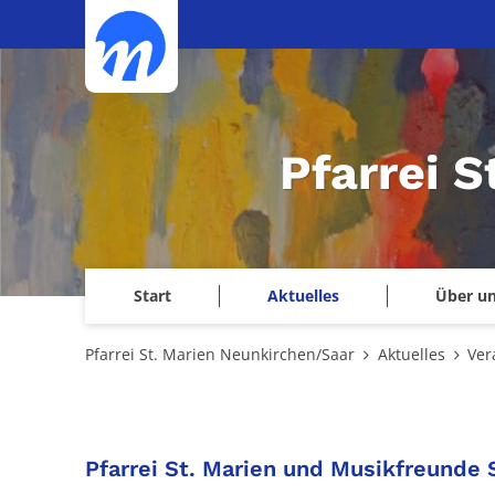
Zum Inhalt springen
Pfarrei 
Start
Aktuelles
Über u
Pfarrei St. Marien Neunkirchen/Saar
Aktuelles
Ver
Pfarrei St. Marien und Musikfreunde 