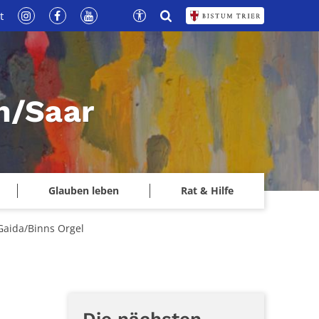
t
n/Saar
Glauben leben
Rat & Hilfe
/Gaida/Binns Orgel