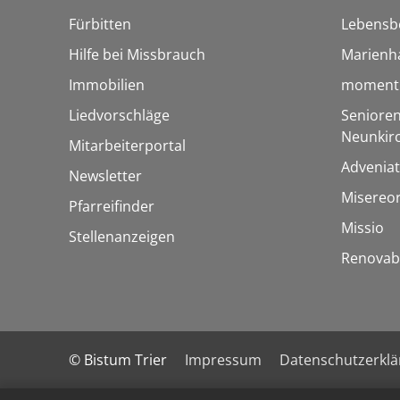
Fürbitten
Lebensb
Hilfe bei Missbrauch
Marienh
Immobilien
momentu
Liedvorschläge
Senioren
Neunkir
Mitarbeiterportal
Adveniat
Newsletter
Misereo
Pfarreifinder
Missio
Stellenanzeigen
Renovab
© Bistum Trier
Impressum
Datenschutzerkl