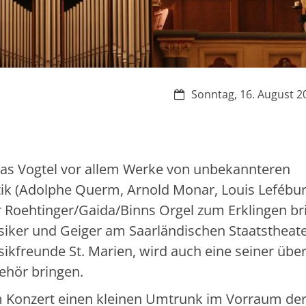
Datum:
Sonntag, 16. August 2
s Vogtel vor allem Werke von unbekannteren
k (Adolphe Querm, Arnold Monar, Louis Lefébur
 Roehtinger/Gaida/Binns Orgel zum Erklingen br
ker und Geiger am Saarländischen Staatstheat
ikfreunde St. Marien, wird auch eine seiner übe
ehör bringen.
m Konzert einen kleinen Umtrunk im Vorraum de