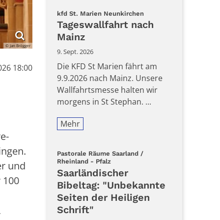
:
kfd St. Marien Neunkirchen
Tageswallfahrt nach
Mainz
© Jan Brögger
9. Sept. 2026
Die KFD St Marien fährt am
026 18:00
9.9.2026 nach Mainz. Unsere
Wallfahrtsmesse halten wir
morgens in St Stephan. ...
Mehr
e-
ingen.
Pastorale Räume Saarland /
:
Rheinland - Pfalz
er und
Saarländischer
r 100
Bibeltag: "Unbekannte
Seiten der Heiligen
Schrift"
r