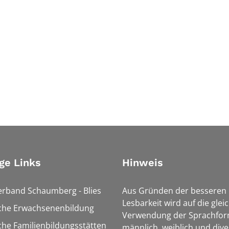
ge Links
Hinweis
erband Schaumberg - Blies
Aus Gründen der besseren
Lesbarkeit wird auf die glei
sche Erwachsenenbildung
Verwendung der Sprachfo
che Familienbildungsstätten
männlich, weiblich und dive