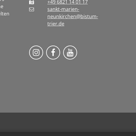
+49 6821 14 01 17
he
sankt-marien-
lten
neunkirchen@bistum-
trier.de
Bistum Trier auf Instragram
Die Pfarrei auf Facebook
Die Pfarrei auf YouT