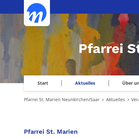
Zum Inhalt springen
Pfarrei 
Start
Aktuelles
Über u
Pfarrei St. Marien Neunkirchen/Saar
Aktuelles
Ver
:
Pfarrei St. Marien