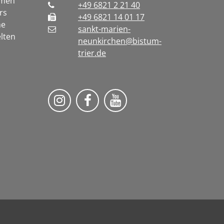
rmen
+49 6821 2 21 40
rs
+49 6821 14 01 17
he
sankt-marien-
lten
neunkirchen@bistum-
trier.de
Bistum Trier auf Instragram
Die Pfarrei auf Facebook
Die Pfarrei auf YouT