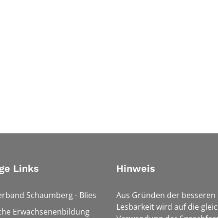
ge Links
Hinweis
erband Schaumberg - Blies
Aus Gründen der besseren
Lesbarkeit wird auf die glei
sche Erwachsenenbildung