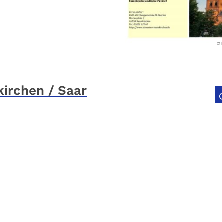
© P
kirchen / Saar