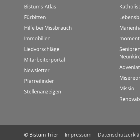
Bistums-Atlas
Katholis
Fürbitten
Lebensb
Hilfe bei Missbrauch
Marienh
Immobilien
momentu
Liedvorschläge
Senioren
Neunkir
Mitarbeiterportal
Adveniat
Newsletter
Misereo
Pfarreifinder
Missio
Stellenanzeigen
Renovab
© Bistum Trier
Impressum
Datenschutzerkl