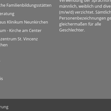
Verwendung der Sprachfo
che Familienbildungsstätten
männlich, weiblich und dive
(m/w/d) verzichtet. Sämtlic
eratung
Personenbezeichnungen ge
aus Klinikum Neunkirchen
gleichermaßen für alle
Geschlechter.
m - Kirche am Center
zentrum St. Vincenz
chen
r
is
ärung