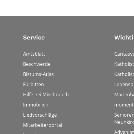
Service
Wichti
Amtsblatt
Caritasv
Beschwerde
Katholi
Bistums-Atlas
Katholis
Fürbitten
Lebensb
Hilfe bei Missbrauch
Marienh
Immobilien
momentu
Liedvorschläge
Senioren
Neunkir
Mitarbeiterportal
Adveniat