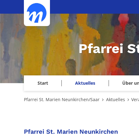
Zum Inhalt springen
Pfarrei 
Start
Aktuelles
Über u
Pfarrei St. Marien Neunkirchen/Saar
Aktuelles
Ver
:
Pfarrei St. Marien Neunkirchen