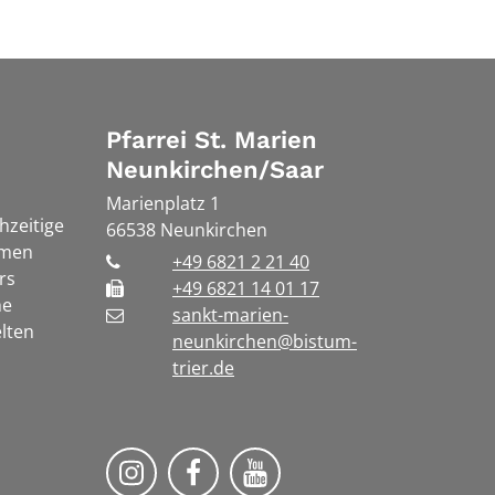
Pfarrei St. Marien
Neunkirchen/Saar
Marienplatz 1
chzeitige
66538
Neunkirchen
rmen
+49 6821 2 21 40
rs
+49 6821 14 01 17
he
sankt-marien-
lten
neunkirchen@bistum-
trier.de
Bistum Trier auf Instragram
Die Pfarrei auf Facebook
Die Pfarrei auf YouT