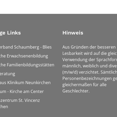
ge Links
Hinweis
erband Schaumberg - Blies
Aus Gründen der besseren
Lesbarkeit wird auf die glei
sche Erwachsenenbildung
Verwendung der Sprachfo
che Familienbildungsstätten
männlich, weiblich und dive
(m/w/d) verzichtet. Sämtlic
eratung
Personenbezeichnungen ge
aus Klinikum Neunkirchen
gleichermaßen für alle
Geschlechter.
m - Kirche am Center
zentrum St. Vincenz
chen