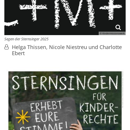
© Kindermissionswerk
Segen der Sternsinger 2025
Von:
Helga Thissen, Nicole Niestreu und Charlotte
Ebert