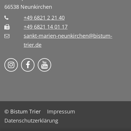
66538
Neunkirchen
+49 6821 2 21 40
+49 6821 14 01 17
sankt-marien-neunkirchen@bistum-
trier.de
Bistum Trier auf Instragram
Die Pfarrei auf Facebook
Die Pfarrei auf YouTube
© Bistum Trier
Impressum
Datenschutzerklärung