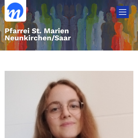
Zum Inhalt springen
Pfarrei St. Marien
Neunkirchen/Saar