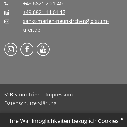
+49 6821 2 21 40
+49 6821 14 01 17
sankt-marien-neunkirchen@bistum-
trier.de
Bistum Trier auf Instragram
Die Pfarrei auf Facebook
Die Pfarrei auf YouTube
© Bistum Trier
Impressum
Datenschutzerklärung
✕
Ihre Wahlmöglichkeiten bezüglich Cookies