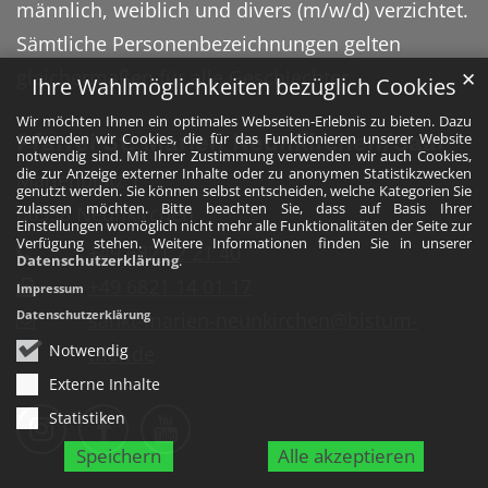
männlich, weiblich und divers (m/w/d) verzichtet.
Sämtliche Personenbezeichnungen gelten
gleichermaßen für alle Geschlechter.
✕
Ihre Wahlmöglichkeiten bezüglich Cookies
Wir möchten Ihnen ein optimales Webseiten-Erlebnis zu bieten. Dazu
verwenden wir Cookies, die für das Funktionieren unserer Website
Pfarrei St. Marien Neunkirchen/Saar
notwendig sind. Mit Ihrer Zustimmung verwenden wir auch Cookies,
die zur Anzeige externer Inhalte oder zu anonymen Statistikzwecken
Marienplatz 1
genutzt werden. Sie können selbst entscheiden, welche Kategorien Sie
zulassen möchten. Bitte beachten Sie, dass auf Basis Ihrer
66538
Neunkirchen
Einstellungen womöglich nicht mehr alle Funktionalitäten der Seite zur
Verfügung stehen. Weitere Informationen finden Sie in unserer
+49 6821 2 21 40
Datenschutzerklärung
.
+49 6821 14 01 17
Impressum
Datenschutzerklärung
sankt-marien-neunkirchen@bistum-
Notwendig
trier.de
Externe Inhalte
Bistum Trier auf Instragram
Die Pfarrei auf Facebook
Die Pfarrei auf YouTube
Statistiken
Speichern
Alle akzeptieren