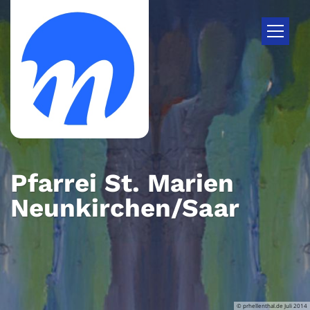
Zum Inhalt springen
Pfarrei St. Marien
Neunkirchen/Saar
© prhellenthal.de Juli 2014